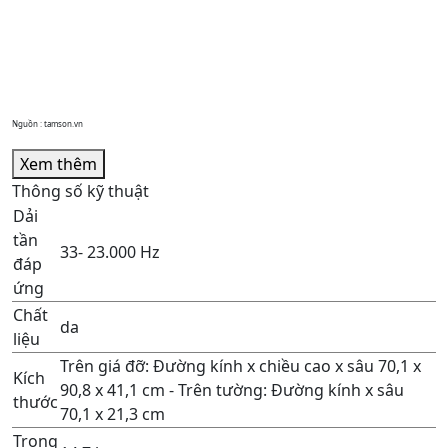
Nguồn : tamson.vn
Xem thêm
Thông số kỹ thuật
Dải
tần
33- 23.000 Hz
đáp
ứng
Chất
da
liệu
Trên giá đỡ: Đường kính x chiều cao x sâu 70,1 x
Kích
90,8 x 41,1 cm - Trên tường: Đường kính x sâu
thước
70,1 x 21,3 cm
Trọng