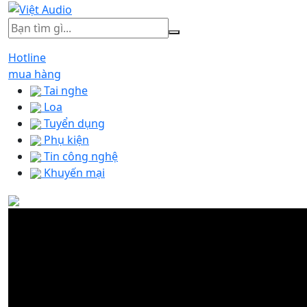
Hotline
mua hàng
Tai nghe
Loa
Tuyển dụng
Phụ kiện
Tin công nghệ
Khuyến mại