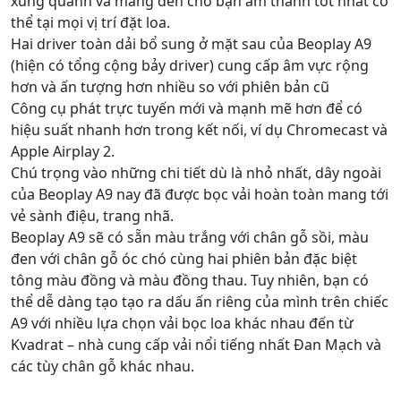
xung quanh và mang đến cho bạn âm thanh tốt nhất có
thể tại mọi vị trí đặt loa.
Hai driver toàn dải bổ sung ở mặt sau của Beoplay A9
(hiện có tổng cộng bảy driver) cung cấp âm vực rộng
hơn và ấn tượng hơn nhiều so với phiên bản cũ
Công cụ phát trực tuyến mới và mạnh mẽ hơn để có
hiệu suất nhanh hơn trong kết nối, ví dụ Chromecast và
Apple Airplay 2.
Chú trọng vào những chi tiết dù là nhỏ nhất, dây ngoài
của Beoplay A9 nay đã được bọc vải hoàn toàn mang tới
vẻ sành điệu, trang nhã.
Beoplay A9 sẽ có sẵn màu trắng với chân gỗ sồi, màu
đen với chân gỗ óc chó cùng hai phiên bản đặc biệt
tông màu đồng và màu đồng thau. Tuy nhiên, bạn có
thể dễ dàng tạo tạo ra dấu ấn riêng của mình trên chiếc
A9 với nhiều lựa chọn vải bọc loa khác nhau đến từ
Kvadrat – nhà cung cấp vải nổi tiếng nhất Đan Mạch và
các tùy chân gỗ khác nhau.