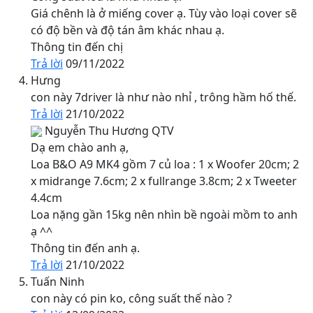
Giá chênh là ở miếng cover ạ. Tùy vào loại cover sẽ
có độ bền và độ tán âm khác nhau ạ.
Thông tin đến chị
Trả lời
09/11/2022
Hưng
con này 7driver là như nào nhỉ , trông hầm hố thế.
Trả lời
21/10/2022
Nguyễn Thu Hương
QTV
Dạ em chào anh ạ,
Loa B&O A9 MK4 gồm 7 củ loa : 1 x Woofer 20cm; 2
x midrange 7.6cm; 2 x fullrange 3.8cm; 2 x Tweeter
4.4cm
Loa nặng gần 15kg nên nhìn bề ngoài mồm to anh
ạ ^^
Thông tin đến anh ạ.
Trả lời
21/10/2022
Tuấn Ninh
con này có pin ko, công suất thế nào ?