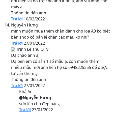
gọi điện và hỗ trợ cho anh luôn ạ, anh vui lòng chờ
máy ạ.
Thông tin đến anh
Trả lời
10/02/2022
Nguyễn Hưng
mình muốn mua thêm chân dành cho loa A9 ko biết
bên shop có bán lẻ chân các mầu ko nhỉ?
Trả lời
27/01/2022
Trịnh Lệ Thu
QTV
Dạ chào anh ạ.
Dạ bên em có sẵn 1 số mẫu ạ, còn muốn thêm
nhiều mẫu mời anh liên hệ số 0948325555 để được
tư vấn thêm ạ.
Thông tin đến anh
Trả lời
27/01/2022
Khả An
@Nguyễn Hưng
sơn lên cho đẹp bác ạ
Trả lời
27/01/2022