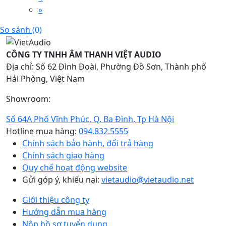
»
So sánh (
0
)
CÔNG TY TNHH ÂM THANH VIỆT AUDIO
Địa chỉ: Số 62 Đình Đoài, Phường Đồ Sơn, Thành phố
Hải Phòng, Việt Nam
Showroom:
Số 64A Phố Vĩnh Phúc, Q. Ba Đình, Tp Hà Nội
Hotline mua hàng:
094.832.5555
Chính sách bảo hành, đổi trả hàng
Chính sách giao hàng
Quy chế hoạt động website
Gửi góp ý, khiếu nại:
vietaudio@vietaudio.net
Giới thiệu công ty
Hướng dẫn mua hàng
Nộp hồ sơ tuyển dụng