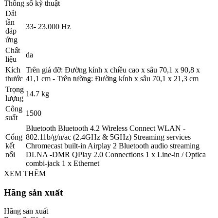
Thông số kỹ thuật
Dải
tần
33- 23.000 Hz
đáp
ứng
Chất
da
liệu
Kích
Trên giá đỡ: Đường kính x chiều cao x sâu 70,1 x 90,8 x
thước
41,1 cm - Trên tường: Đường kính x sâu 70,1 x 21,3 cm
Trọng
14.7 kg
lượng
Công
1500
suất
Bluetooth Bluetooth 4.2 Wireless Connect WLAN -
Cổng
802.11b/g/n/ac (2.4GHz & 5GHz) Streaming services
kết
Chromecast built-in Airplay 2 Bluetooth audio streaming
nối
DLNA -DMR QPlay 2.0 Connections 1 x Line-in / Optica
combi-jack 1 x Ethernet
XEM THÊM
Hãng sản xuất
Hãng sản xuất