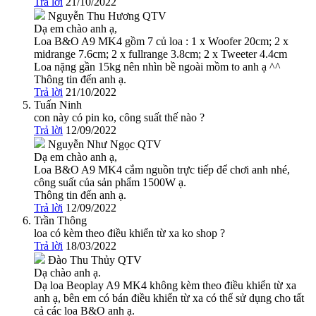
Trả lời
21/10/2022
Nguyễn Thu Hương
QTV
Dạ em chào anh ạ,
Loa B&O A9 MK4 gồm 7 củ loa : 1 x Woofer 20cm; 2 x
midrange 7.6cm; 2 x fullrange 3.8cm; 2 x Tweeter 4.4cm
Loa nặng gần 15kg nên nhìn bề ngoài mồm to anh ạ ^^
Thông tin đến anh ạ.
Trả lời
21/10/2022
Tuấn Ninh
con này có pin ko, công suất thế nào ?
Trả lời
12/09/2022
Nguyễn Như Ngọc
QTV
Dạ em chào anh ạ,
Loa B&O A9 MK4 cắm nguồn trực tiếp để chơi anh nhé,
công suất của sản phẩm 1500W ạ.
Thông tin đến anh ạ.
Trả lời
12/09/2022
Trần Thông
loa có kèm theo điều khiển từ xa ko shop ?
Trả lời
18/03/2022
Đào Thu Thủy
QTV
Dạ chào anh ạ.
Dạ loa Beoplay A9 MK4 không kèm theo điều khiển từ xa
anh ạ, bên em có bán điều khiển từ xa có thể sử dụng cho tất
cả các loa B&O anh ạ.