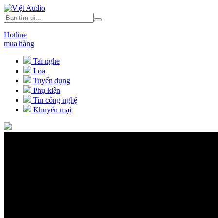
Hotline
mua hàng
Tai nghe
Loa
Tuyển dụng
Phụ kiện
Tin công nghệ
Khuyến mại