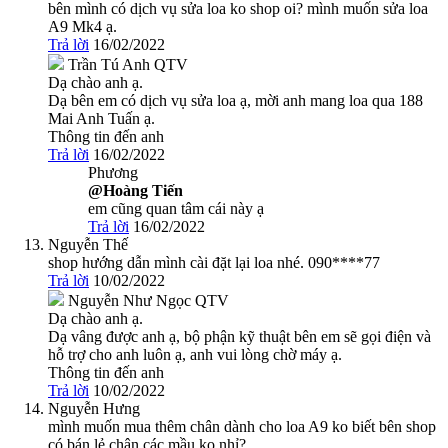
bên mình có dịch vụ sửa loa ko shop oi? mình muốn sửa loa
A9 Mk4 ạ.
Trả lời
16/02/2022
Trần Tú Anh
QTV
Dạ chào anh ạ.
Dạ bên em có dịch vụ sửa loa ạ, mời anh mang loa qua 188
Mai Anh Tuấn ạ.
Thông tin đến anh
Trả lời
16/02/2022
Phương
@Hoàng Tiến
em cũng quan tâm cái này ạ
Trả lời
16/02/2022
Nguyễn Thế
shop hướng dẫn mình cài đặt lại loa nhé. 090****77
Trả lời
10/02/2022
Nguyễn Như Ngọc
QTV
Dạ chào anh ạ.
Dạ vâng được anh ạ, bộ phận kỹ thuật bên em sẽ gọi điện và
hỗ trợ cho anh luôn ạ, anh vui lòng chờ máy ạ.
Thông tin đến anh
Trả lời
10/02/2022
Nguyễn Hưng
mình muốn mua thêm chân dành cho loa A9 ko biết bên shop
có bán lẻ chân các mầu ko nhỉ?