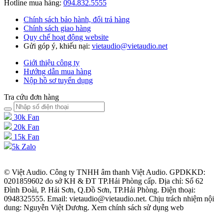
Hotline mua hàng:
094.832.5555
Chính sách bảo hành, đổi trả hàng
Chính sách giao hàng
Quy chế hoạt động website
Gửi góp ý, khiếu nại:
vietaudio@vietaudio.net
Giới thiệu công ty
Hướng dẫn mua hàng
Nộp hồ sơ tuyển dụng
Tra cứu đơn hàng
30k Fan
20k Fan
15k Fan
5k Zalo
© Việt Audio. Công ty TNHH âm thanh Việt Audio. GPDKKD:
0201859602 do sở KH & ĐT TP.Hải Phòng cấp. Địa chỉ: Số 62
Đình Đoài, P. Hải Sơn, Q.Đồ Sơn, TP.Hải Phòng. Điện thoại:
0948325555. Email: vietaudio@vietaudio.net. Chịu trách nhiệm nội
dung: Nguyễn Việt Dương. Xem chính sách sử dụng web