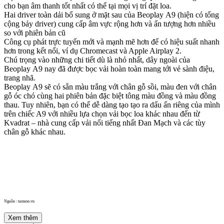
cho bạn âm thanh tốt nhất có thể tại mọi vị trí đặt loa.
Hai driver toàn dải bổ sung ở mặt sau của Beoplay A9 (hiện có tổng
cộng bảy driver) cung cấp âm vực rộng hơn và ấn tượng hơn nhiều
so với phiên bản cũ
Công cụ phát trực tuyến mới và mạnh mẽ hơn để có hiệu suất nhanh
hơn trong kết nối, ví dụ Chromecast và Apple Airplay 2.
Chú trọng vào những chi tiết dù là nhỏ nhất, dây ngoài của
Beoplay A9 nay đã được bọc vải hoàn toàn mang tới vẻ sành điệu,
trang nhã.
Beoplay A9 sẽ có sẵn màu trắng với chân gỗ sồi, màu đen với chân
gỗ óc chó cùng hai phiên bản đặc biệt tông màu đồng và màu đồng
thau. Tuy nhiên, bạn có thể dễ dàng tạo tạo ra dấu ấn riêng của mình
trên chiếc A9 với nhiều lựa chọn vải bọc loa khác nhau đến từ
Kvadrat – nhà cung cấp vải nổi tiếng nhất Đan Mạch và các tùy
chân gỗ khác nhau.
Nguồn : tamson.vn
Xem thêm