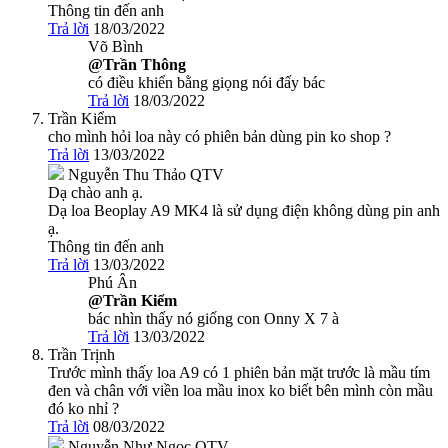
Thông tin đến anh
Trả lời
18/03/2022
Võ Bình
@Trần Thông
có điều khiển bằng giọng nói đấy bác
Trả lời
18/03/2022
Trần Kiểm
cho mình hỏi loa này có phiên bản dùng pin ko shop ?
Trả lời
13/03/2022
Nguyễn Thu Thảo
QTV
Dạ chào anh ạ.
Dạ loa Beoplay A9 MK4 là sử dụng điện không dùng pin anh
ạ.
Thông tin đến anh
Trả lời
13/03/2022
Phú Ân
@Trần Kiểm
bác nhìn thấy nó giống con Onny X 7 à
Trả lời
13/03/2022
Trần Trịnh
Trước mình thấy loa A9 có 1 phiên bản mặt trước là mầu tím
đen và chân với viền loa mầu inox ko biết bên mình còn mầu
đó ko nhỉ ?
Trả lời
08/03/2022
Nguyễn Như Ngọc
QTV