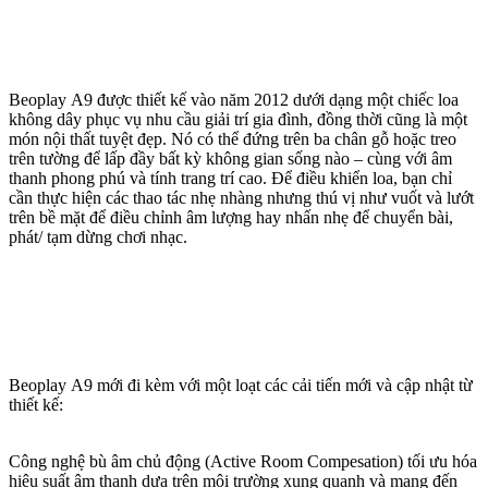
Beoplay A9 được thiết kế vào năm 2012 dưới dạng một chiếc loa
không dây phục vụ nhu cầu giải trí gia đình, đồng thời cũng là một
món nội thất tuyệt đẹp. Nó có thể đứng trên ba chân gỗ hoặc treo
trên tường để lấp đầy bất kỳ không gian sống nào – cùng với âm
thanh phong phú và tính trang trí cao. Để điều khiển loa, bạn chỉ
cần thực hiện các thao tác nhẹ nhàng nhưng thú vị như vuốt và lướt
trên bề mặt để điều chỉnh âm lượng hay nhấn nhẹ để chuyển bài,
phát/ tạm dừng chơi nhạc.
Beoplay A9 mới đi kèm với một loạt các cải tiến mới và cập nhật từ
thiết kế:
Công nghệ bù âm chủ động (Active Room Compesation) tối ưu hóa
hiệu suất âm thanh dựa trên môi trường xung quanh và mang đến