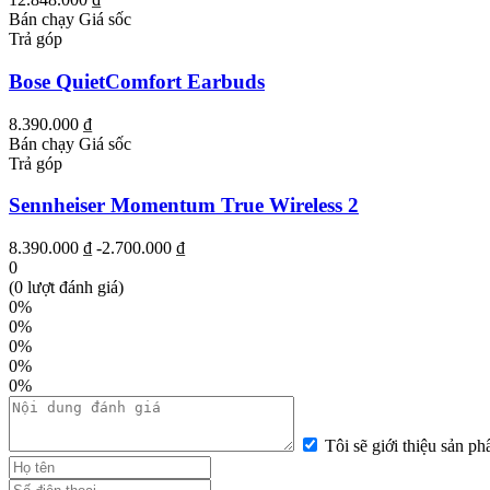
Bán chạy
Giá sốc
Trả góp
Bose QuietComfort Earbuds
8.390.000 ₫
Bán chạy
Giá sốc
Trả góp
Sennheiser Momentum True Wireless 2
8.390.000 ₫
-2.700.000 ₫
0
(0 lượt đánh giá)
0%
0%
0%
0%
0%
Tôi sẽ giới thiệu sản p