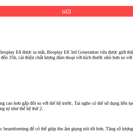
GỬI
 Beoplay E8 được ra mắt, Beoplay E8 3rd Generation vừa được giới th
ên đến 35h, cải thiện chất lượng đàm thoại với kích thước nhỏ hơn so v
g cao hơn gấp đôi so với thế hệ trước. Tai nghe có thể sử dụng liên tục
g tự như thế hệ thứ 2.
mic beamforming để có thể giúp thu âm giọng nói tốt hơn. Tăng số lượ