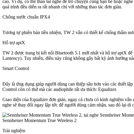
cao. Ví dụ, có thể tháo tai nghe để trò chuyện cùng bạn bè hoặc nghe
quá trình đều diễn ra rất nhanh chỉ với những thao tác đơn giản.
Chống nước chuẩn IPX4
Tương tự phiên bản tiền nhiệm, TW 2 vẫn có thiết kế chống thấm nư
Hỗ trợ aptX
TW 2 được trang bị kết nối Bluetooth 5.1 mới nhất và hỗ trợ aptX đ
Lantency). Tuy nhiên, điều này cũng không gây bất kỳ ảnh hưởng nà
Smart Control
Đây là ứng dụng giúp người dùng can thiệp sâu hơn vào các thiết lập c
Control còn có thứ mà các audiophile rất ưa thích: Equalizer.
Giao diện của Equalizer đơn giản, ngay cả chưa có kinh nghiệm vẫn 
nghe sẽ thay đổi ngay lập tức để người dùng cảm nhận, sau đó lại di c
Trải nghiệm