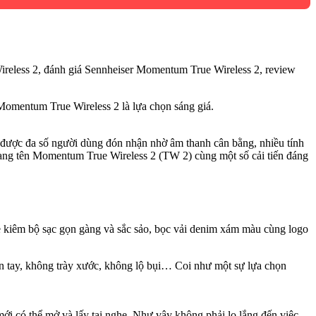
 Momentum True Wireless 2 là lựa chọn sáng giá.
 được đa số người dùng đón nhận nhờ âm thanh cân bằng, nhiều tính
 mang tên Momentum True Wireless 2 (TW 2) cùng một số cải tiến đáng
e kiêm bộ sạc gọn gàng và sắc sảo, bọc vải denim xám màu cùng logo
ân tay, không trày xước, không lộ bụi… Coi như một sự lựa chọn
ới có thể mở và lấy tai nghe. Như vậy không phải lo lắng đến việc