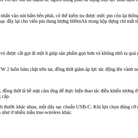
nhấn vào nút bấm bên phải, có thể kiểm tra được mức pin còn lại thô
an sạc đầy lại cho viên pin dung lượng 600mAh trong hộp đựng chỉ mất t
 vỏ được cắt gọt đi một ít giúp sản phẩm gọn hơn và không nhô ra quá 
W 2 luôn bám chặt trên tai, đồng thời giảm áp lực tác động lên vành t
 đồng thời là bề mặt cảm ứng để thực hiện thao tác điều khiển tương ứn
 cấp.
kích thước khác nhau, một dây sạc chuẩn USB-C. Khi lựa chọn đúng cỡ ea
 như ở nhiều mẫu true-wireless khác.