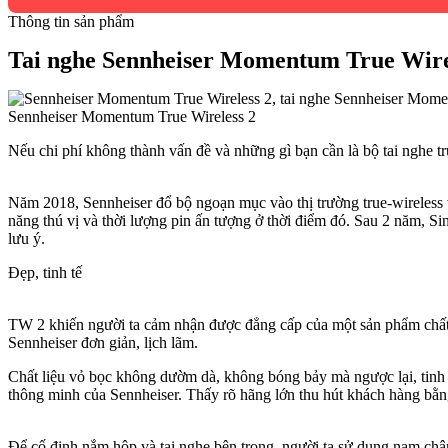
Thông tin sản phẩm
Tai nghe Sennheiser Momentum True Wire
Nếu chi phí không thành vấn đề và những gì bạn cần là bộ tai nghe t
Năm 2018, Sennheiser đổ bộ ngoạn mục vào thị trường true-wireless
năng thú vị và thời lượng pin ấn tượng ở thời điểm đó. Sau 2 năm, S
lưu ý.
Đẹp, tinh tế
TW 2 khiến người ta cảm nhận được đẳng cấp của một sản phẩm chất 
Sennheiser đơn giản, lịch lãm.
Chất liệu vỏ bọc không dườm dà, không bóng bảy mà ngược lại, tinh 
thông minh của Sennheiser. Thấy rõ hãng lớn thu hút khách hàng bằng
Để cố định nắm hộp và tai nghe bên trong, người ta sử dụng nam châ