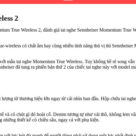
less 2
rue-wireless có chất âm hay cùng nhiều tính năng thú vị thì Sennheiser
 với mẫu tai nghe Momentum True Wireless. Tuy không hề rẻ song vẫn
innheiser đã tung ra phiên bản thứ 2 của chiếc tai nghe này với model
lượng từ thương hiệu lớn ngay từ cái nhìn ban đầu. Hộp chứa tai ngh
tế và có chút gì đó hoài cổ. Denim tương tự như vải thô, không lem v
 những thiết kế có chiều sâu, ngay cả với phụ kiện.
m với lực hút đủ mạnh để người dùng phải sử dụng một lực nhất định m