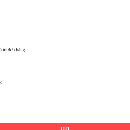
á trị đơn hàng
c:
GỬI