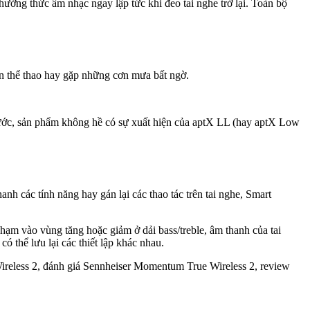
hưởng thức âm nhạc ngay lập tức khi đeo tai nghe trở lại. Toàn bộ
ện thể thao hay gặp những cơn mưa bất ngờ.
trước, sản phẩm không hề có sự xuất hiện của aptX LL (hay aptX Low
anh các tính năng hay gán lại các thao tác trên tai nghe, Smart
ạm vào vùng tăng hoặc giảm ở dải bass/treble, âm thanh của tai
ó thể lưu lại các thiết lập khác nhau.