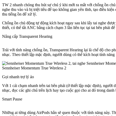
TW 2 nhanh chóng thu hút sự chú ý khi mới ra mắt với chống ồn chủ 
nghe thu vào và bị triệt tiêu để tạo không gian yên tĩnh, tạo điều ki
thu tiếng ồn để xử lý.
Chống ồn chủ động tự động kích hoạt ngay sau khi lấy tai nghe được l
thiết, có thể tắt ANC bằng cách chạm 3 lần liên tục tại tai bên phải để
Nâng cấp Transparent Hearing
Trái với tính năng chống ồn, Transparent Hearing lại là chế độ cho 
nhạc. Theo thiết lập mặc định, người dùng có thể kích hoạt tính năng
Gọi nhanh trợ lý ảo
Với 1 cái chạm nhanh trên tai bên phải (ở thiết lập mặc định), người
nhạc, đọc các ghi chú trên lịch hay tạo cuộc gọi cho ai đó trong da
Smart Pause
Những ai từng dùng AirPods hẳn sẽ quen thuộc với tính năng này. Thô