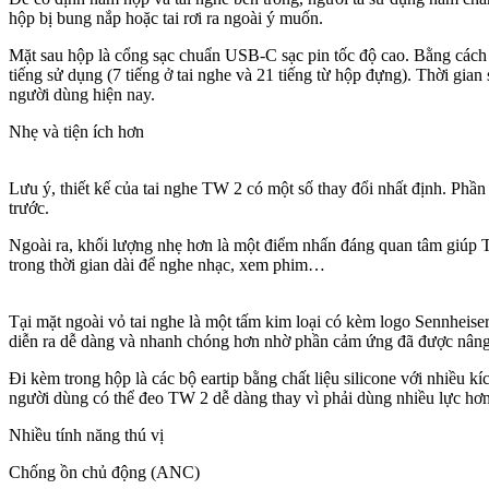
hộp bị bung nắp hoặc tai rơi ra ngoài ý muốn.
Mặt sau hộp là cổng sạc chuẩn USB-C sạc pin tốc độ cao. Bằng cách 
tiếng sử dụng (7 tiếng ở tai nghe và 21 tiếng từ hộp đựng). Thời gi
người dùng hiện nay.
Nhẹ và tiện ích hơn
Lưu ý, thiết kế của tai nghe TW 2 có một số thay đổi nhất định. Phần
trước.
Ngoài ra, khối lượng nhẹ hơn là một điểm nhấn đáng quan tâm giúp T
trong thời gian dài để nghe nhạc, xem phim…
Tại mặt ngoài vỏ tai nghe là một tấm kim loại có kèm logo Sennheiser,
diễn ra dễ dàng và nhanh chóng hơn nhờ phần cảm ứng đã được nâng
Đi kèm trong hộp là các bộ eartip bằng chất liệu silicone với nhiều 
người dùng có thể đeo TW 2 dễ dàng thay vì phải dùng nhiều lực hơn
Nhiều tính năng thú vị
Chống ồn chủ động (ANC)