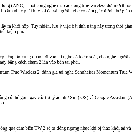
động (ANC) - một công nghệ mà các dòng true-wireless đời mới thuộc p
ện cho âm nhạc phát huy tối đa và người nghe có cảm giác được thư giãn 
ấy ra khỏi hộp. Tuy nhiên, lưu ý việc bật tính năng này trong thời gia
 tiết kiệm pin.
phép tiếng ồn xung quanh đi vào tai nghe có kiểm soát, cho nghe người
 này bằng cách chạm 2 lần vào bên tai phải.
 dùng có thể gọi ngay các trợ lý ảo như Siri (iOS) và Google Assistant
nh bạ…
ng qua cảm biến,TW 2 sẽ tự động ngưng nhạc khi bị tháo khỏi tai và m