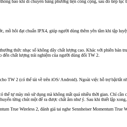
 thông báo khi di chuyển bằng phương tiện công cộng, sau đó tiếp tục t
ớc, mồ hôi đạt chuẩn IPX4, giúp người dùng thêm yên tâm khi tập luy
ể thưởng thức nhạc số không dây chất lượng cao. Khác với phiên bản 
o đến chất lượng trải nghiệm của người dùng đối TW 2.
ho TW 2 (có thể tải về trên iOS/ Android). Ngoài việc hỗ trợ bật/tắt nh
có thể tự mày mò sử dụng mà không mất quá nhiều thời gian. Chỉ cần ch
huyển từng chút một để ra được chất âm như ý. Sau khi thiết lập xong, c