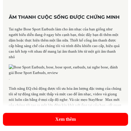
ÂM THANH CUỘC SỐNG ĐƯỢC CHỨNG MINH
Tai nghe Bose Sport Earbuds làm cho âm nhạc của bạn giống như
người biểu diễn đang ở ngay bên cạnh bạn, thúc đẩy bạn đi thêm một
dặm hoặc thực hiện thêm một lần nữa. Thiết kế cổng âm thanh được
cấp bằng sáng chế của chúng tôi và trình điều khiển cao cấp, hiệu quả
cao kết hợp với nhau để mang lại âm thanh lớn từ một gói âm thanh
nhỏ
.
Tính năng EQ chủ động được tối ưu hóa âm lượng đặc trưng của chúng
tôi sẽ tự động tăng mức thấp và mức cao để âm nhạc, video và giọng
nói luôn cân bằng ở mọi cấp độ nghe. Và các mẹo StayHear Max mới
của chúng tôi tạo ra một lớp đệm kín khít với ống tai của bạn - rất quan
trọng để nghe những nốt trầm sâu lắng tạo thêm tác động và cảm xúc
cho âm nhạc của bạn và để chặn tiếng ồn xung quanh bạn để bạn có thể
Xem thêm
tập trung vào âm nhạc và tập luyện của mình.