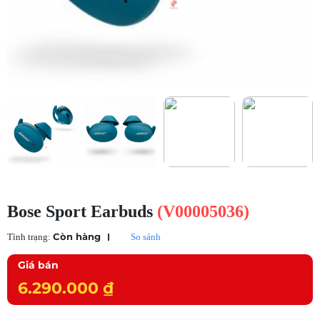
Bose Sport Earbuds
(V00005036)
Còn hàng
Tình trạng:
So sánh
Giá bán
6.290.000 ₫