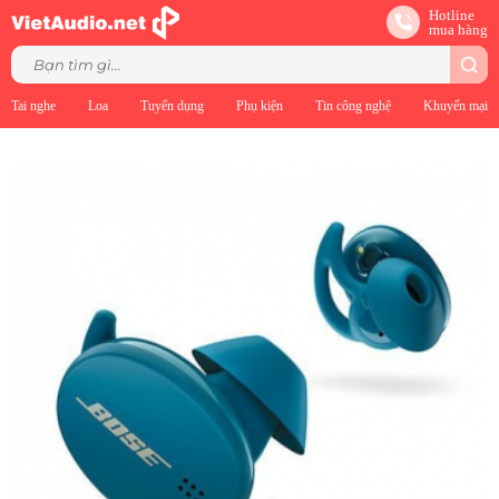
Hotline
mua hàng
Tai nghe
Loa
Tuyển dụng
Phụ kiện
Tin công nghệ
Khuyến mại