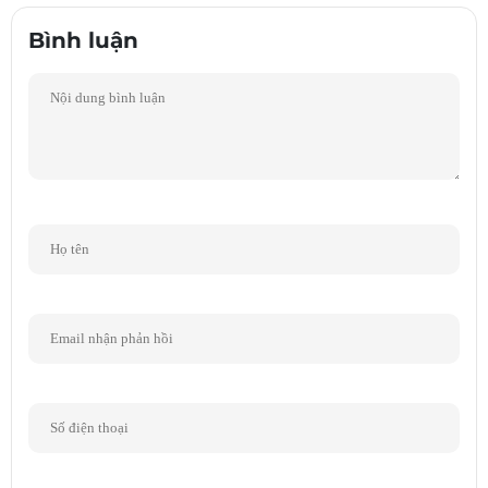
Bose Sport Earbuds kết nối với ứng dụng Bose Music miễn phí, cho
Bình luận
phép bạn đặt tên cho tai nghe của mình, đặt các nút điều khiển theo
cách bạn thích, kiểm tra thời lượng pin, quản lý kết nối Bluetooth của
bạn và hơn thế nữa. Đó cũng là cách bạn nhận được bản cập nhật phần
mềm với các tính năng mới mà chúng tôi đang phát triển. Hãy nhớ tải
xuống để bạn không bỏ lỡ.
Nguồn: bose.com