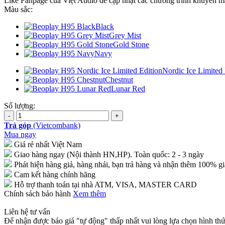
Like Fanpage của Việt Audio để cập nhật các chương trình khuyến mã
Màu sắc:
Black
Grey Mist
Gold Stone
Navy
Nordic Ice Limited 
Chestnut
Lunar Red
Số lượng:
Trả góp
(Vietcombank)
Mua ngay
Giá rẻ nhất Việt Nam
Giao hàng ngay (Nội thành HN,HP). Toàn quốc: 2 - 3 ngày
Phát hiện hàng giả, hàng nhái, bạn trả hàng và nhận thêm 100% gi
Cam kết hàng chính hãng
Hỗ trợ thanh toán tại nhà ATM, VISA, MASTER CARD
Chính sách bảo hành
Xem thêm
Liên hệ tư vấn
Để nhận được báo giá "tự động" thấp nhất vui lòng lựa chọn hình thứ