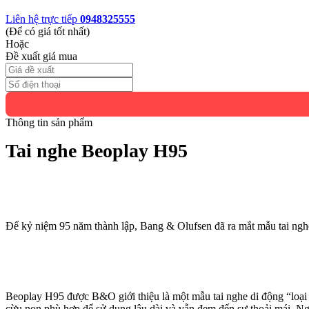
Liên hệ trực tiếp
0948325555
(Để có giá tốt nhất)
Hoặc
Đề xuất giá mua
Thông tin sản phẩm
Tai nghe Beoplay H95
Để kỷ niệm 95 năm thành lập, Bang & Olufsen đã ra mắt mẫu tai ng
Beoplay H95 được B&O giới thiệu là một mẫu tai nghe di động “loại b
cừu non phù hợp để sử dụng lâu dài và vẫn đem đến sự thoải mái. Ng