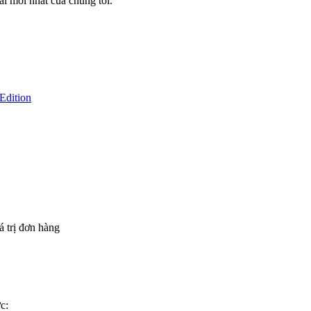
i mới nhất của chúng tôi.
Edition
á trị đơn hàng
c: