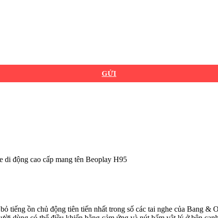
GỬI
he di động cao cấp mang tên Beoplay H95
ỏ tiếng ồn chủ động tiên tiến nhất trong số các tai nghe của Bang & O
ười dùng có thể điều khiển bằng cảm ứng và nút bấm vật lý ở bên cạnh