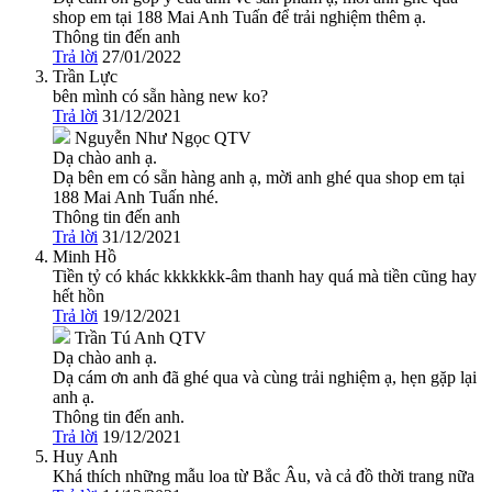
shop em tại 188 Mai Anh Tuấn để trải nghiệm thêm ạ.
Thông tin đến anh
Trả lời
27/01/2022
Trần Lực
bên mình có sẵn hàng new ko?
Trả lời
31/12/2021
Nguyễn Như Ngọc
QTV
Dạ chào anh ạ.
Dạ bên em có sẵn hàng anh ạ, mời anh ghé qua shop em tại
188 Mai Anh Tuấn nhé.
Thông tin đến anh
Trả lời
31/12/2021
Minh Hồ
Tiền tỷ có khác kkkkkkk-âm thanh hay quá mà tiền cũng hay
hết hồn
Trả lời
19/12/2021
Trần Tú Anh
QTV
Dạ chào anh ạ.
Dạ cám ơn anh đã ghé qua và cùng trải nghiệm ạ, hẹn gặp lại
anh ạ.
Thông tin đến anh.
Trả lời
19/12/2021
Huy Anh
Khá thích những mẫu loa từ Bắc Âu, và cả đồ thời trang nữa