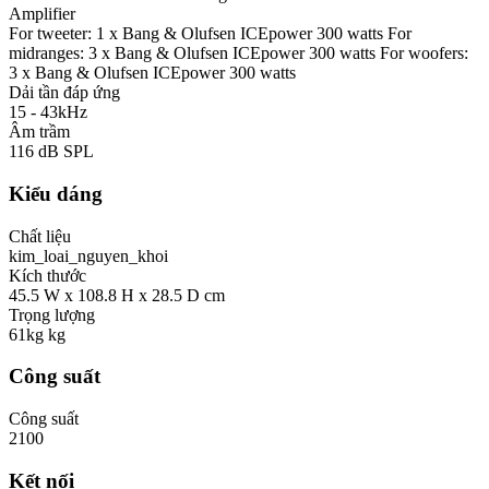
Amplifier
For tweeter: 1 x Bang & Olufsen ICEpower 300 watts For
midranges: 3 x Bang & Olufsen ICEpower 300 watts For woofers:
3 x Bang & Olufsen ICEpower 300 watts
Dải tần đáp ứng
15 - 43kHz
Âm trầm
116 dB SPL
Kiểu dáng
Chất liệu
kim_loai_nguyen_khoi
Kích thước
45.5 W x 108.8 H x 28.5 D cm
Trọng lượng
61kg kg
Công suất
Công suất
2100
Kết nối