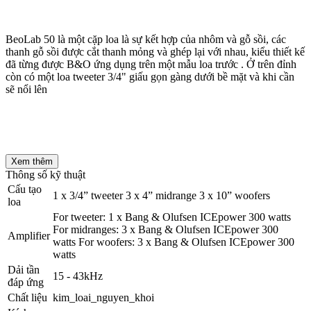
BeoLab 50 là một cặp loa là sự kết hợp của nhôm và gỗ sồi, các
thanh gỗ sồi được cắt thanh mỏng và ghép lại với nhau, kiểu thiết kế
đã từng được B&O ứng dụng trên một mẫu loa trước . Ở trên đỉnh
còn có một loa tweeter 3/4" giấu gọn gàng dưới bề mặt và khi cần
sẽ nổi lên
Xem thêm
Thông số kỹ thuật
Cấu tạo
1 x 3/4” tweeter 3 x 4” midrange 3 x 10” woofers
loa
For tweeter: 1 x Bang & Olufsen ICEpower 300 watts
For midranges: 3 x Bang & Olufsen ICEpower 300
Amplifier
watts For woofers: 3 x Bang & Olufsen ICEpower 300
watts
Dải tần
15 - 43kHz
đáp ứng
Chất liệu
kim_loai_nguyen_khoi