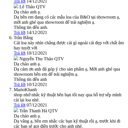
Trả lời
14/12/2021
Lê Thảo
QTV
Dạ chào anh ạ.
Dạ bên em đang có các mẫu loa của B&O tại showroom ạ,
mời anh ghé qua showroom để trải nghiệm ạ.
Thông tin đến anh.
Trả lời
14/12/2021
Trần Bằng
Cái loa này nhìn chẳng được cái gì ngoài cái đẹp với chất âm
hay tuyệt vời
Trả lời
10/12/2021
Nguyễn Thu Thảo
QTV
Dạ chào anh ạ.
Dạ cám ơn anh đã góp ý cho sản phẩm ạ, Mời anh ghé qua
showroom bên em để trải nghiệm ạ.
Thông tin đến anh
Trả lời
10/12/2021
MarioKhanh
shop nhớ nhắc kỹ thuật bên bạn tối nay qua hỗ trợ sếp mình
cài lại loa nhé.
Trả lời
07/12/2021
Trần Thanh Hà
QTV
Dạ chào anh ạ.
Dạ vâng ạ, bên em nhắc các bạn kỹ thuật rồi ạ, trước khi đi
các bạn sẽ gọi điện trước cho anh nhé.