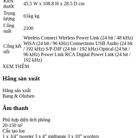
Kích
45.5 W x 108.8 H x 28.5 D cm
thước
Trọng
61kg kg
lượng
Công
2100
suất
Wireless Connect Wireless Power Link (24 bit / 48 kHz)
WiSA (24 bit / 96 kHz) Connections USB Audio (24 bit
Cổng kết
/ 192 kHz) S/P-DIF (24 bit / 192 kHz) Optical (24 bit /
nối
96 kHz) Power Link RCA Digital Power Link (24 bit /
192 kHz)
XEM THÊM
Hãng sản xuất
Hãng sản xuất
Bang & Olufsen
Âm thanh
Phù hợp diện tích phòng
20-150 m²
Cấu tạo loa
1 x 3/4” tweeter 3 x 4” midrange 3 x 10” woofers