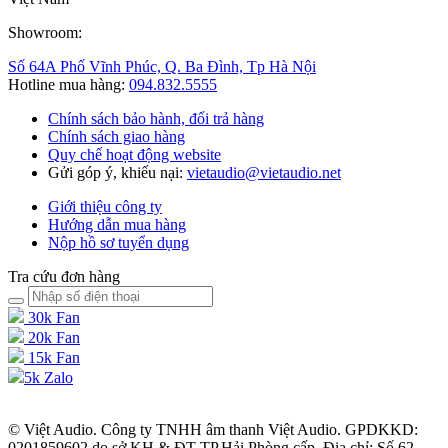
Showroom:
Số 64A Phố Vĩnh Phúc, Q. Ba Đình, Tp Hà Nội
Hotline mua hàng:
094.832.5555
Chính sách bảo hành, đổi trả hàng
Chính sách giao hàng
Quy chế hoạt động website
Gửi góp ý, khiếu nại:
vietaudio@vietaudio.net
Giới thiệu công ty
Hướng dẫn mua hàng
Nộp hồ sơ tuyển dụng
Tra cứu đơn hàng
30k Fan
20k Fan
15k Fan
5k Zalo
© Việt Audio. Công ty TNHH âm thanh Việt Audio. GPDKKD:
0201859602 do sở KH & ĐT TP.Hải Phòng cấp. Địa chỉ: Số 62