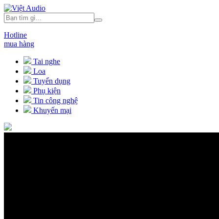
Hotline
mua hàng
Tai nghe
Loa
Tuyển dụng
Phụ kiện
Tin công nghệ
Khuyến mại