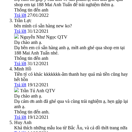
shop em tại 188 Mai Anh Tuấn để trải nghiệm thêm ạ.
Thông tin đến anh
Trả lời
27/01/2022
Trần Lực
bên mình có sẵn hàng new ko?
Trả lời
31/12/2021
Nguyễn Như Ngọc
QTV
Dạ chào anh ạ.
Dạ bên em có sẵn hàng anh ạ, mời anh ghé qua shop em tại
188 Mai Anh Tuấn nhé.
Thông tin đến anh
Trả lời
31/12/2021
Minh Hồ
Tiền tỷ có khác kkkkkkk-âm thanh hay quá mà tiền cũng hay
hết hồn
Trả lời
19/12/2021
Trần Tú Anh
QTV
Dạ chào anh ạ.
Dạ cám ơn anh đã ghé qua và cùng trải nghiệm ạ, hẹn gặp lại
anh ạ.
Thông tin đến anh.
Trả lời
19/12/2021
Huy Anh
Khá thích những mẫu loa từ Bắc Âu, và cả đồ thời trang nữa