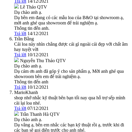
Trả lời
14/12/2021
Lê Thảo
QTV
Dạ chào anh ạ.
Dạ bên em đang có các mẫu loa của B&O tại showroom ạ,
mời anh ghé qua showroom để trải nghiệm ạ.
Thông tin đến anh.
Trả lời
14/12/2021
Trần Bằng
Cái loa này nhìn chẳng được cái gì ngoài cái đẹp với chất âm
hay tuyệt vời
Trả lời
10/12/2021
Nguyễn Thu Thảo
QTV
Dạ chào anh ạ.
Dạ cám ơn anh đã góp ý cho sản phẩm ạ, Mời anh ghé qua
showroom bên em để trải nghiệm ạ.
Thông tin đến anh
Trả lời
10/12/2021
MarioKhanh
shop nhớ nhắc kỹ thuật bên bạn tối nay qua hỗ trợ sếp mình
cài lại loa nhé.
Trả lời
07/12/2021
Trần Thanh Hà
QTV
Dạ chào anh ạ.
Dạ vâng ạ, bên em nhắc các bạn kỹ thuật rồi ạ, trước khi đi
các bạn sẽ gọi điện trước cho anh nhé.