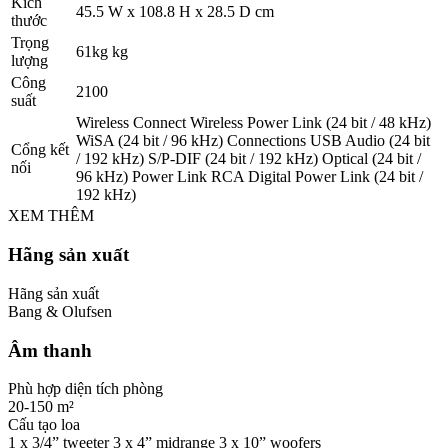
Kích
45.5 W x 108.8 H x 28.5 D cm
thước
Trọng
61kg kg
lượng
Công
2100
suất
Wireless Connect Wireless Power Link (24 bit / 48 kHz)
WiSA (24 bit / 96 kHz) Connections USB Audio (24 bit
Cổng kết
/ 192 kHz) S/P-DIF (24 bit / 192 kHz) Optical (24 bit /
nối
96 kHz) Power Link RCA Digital Power Link (24 bit /
192 kHz)
XEM THÊM
Hãng sản xuất
Hãng sản xuất
Bang & Olufsen
Âm thanh
Phù hợp diện tích phòng
20-150 m²
Cấu tạo loa
1 x 3/4” tweeter 3 x 4” midrange 3 x 10” woofers