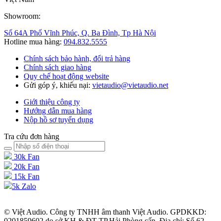
Showroom:
Số 64A Phố Vĩnh Phúc, Q. Ba Đình, Tp Hà Nội
Hotline mua hàng:
094.832.5555
Chính sách bảo hành, đổi trả hàng
Chính sách giao hàng
Quy chế hoạt động website
Gửi góp ý, khiếu nại:
vietaudio@vietaudio.net
Giới thiệu công ty
Hướng dẫn mua hàng
Nộp hồ sơ tuyển dụng
Tra cứu đơn hàng
30k Fan
20k Fan
15k Fan
5k Zalo
© Việt Audio. Công ty TNHH âm thanh Việt Audio. GPDKKD:
0201859602 do sở KH & ĐT TP.Hải Phòng cấp. Địa chỉ: Số 62