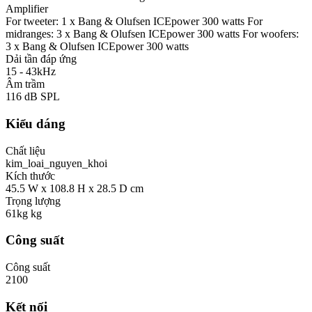
Amplifier
For tweeter: 1 x Bang & Olufsen ICEpower 300 watts For
midranges: 3 x Bang & Olufsen ICEpower 300 watts For woofers:
3 x Bang & Olufsen ICEpower 300 watts
Dải tần đáp ứng
15 - 43kHz
Âm trầm
116 dB SPL
Kiểu dáng
Chất liệu
kim_loai_nguyen_khoi
Kích thước
45.5 W x 108.8 H x 28.5 D cm
Trọng lượng
61kg kg
Công suất
Công suất
2100
Kết nối