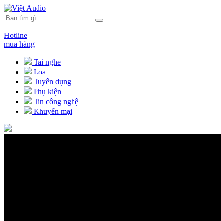
Hotline
mua hàng
Tai nghe
Loa
Tuyển dụng
Phụ kiện
Tin công nghệ
Khuyến mại