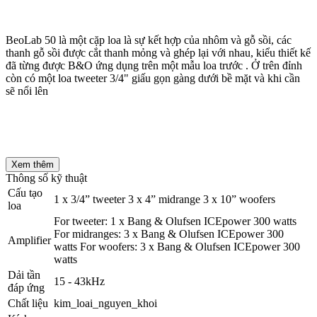
BeoLab 50 là một cặp loa là sự kết hợp của nhôm và gỗ sồi, các
thanh gỗ sồi được cắt thanh mỏng và ghép lại với nhau, kiểu thiết kế
đã từng được B&O ứng dụng trên một mẫu loa trước . Ở trên đỉnh
còn có một loa tweeter 3/4" giấu gọn gàng dưới bề mặt và khi cần
sẽ nổi lên
Xem thêm
Thông số kỹ thuật
Cấu tạo
1 x 3/4” tweeter 3 x 4” midrange 3 x 10” woofers
loa
For tweeter: 1 x Bang & Olufsen ICEpower 300 watts
For midranges: 3 x Bang & Olufsen ICEpower 300
Amplifier
watts For woofers: 3 x Bang & Olufsen ICEpower 300
watts
Dải tần
15 - 43kHz
đáp ứng
Chất liệu
kim_loai_nguyen_khoi