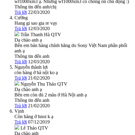
wf1000xm3 ạ. Nhưng wf1000xm3 có chống ồn chủ động :)
Thông tin đến anh/chị
Trả lời
22/03/2020
Cường
Hang gi sao gia re vạy
Trả lời
12/03/2020
Trần Thanh Hà
QTV
Dạ chào anh ạ
Bên em bán hàng chính hãng do Sony Việt Nam phân phối
anh ạ
Thông tin đến anh
Trả lời
12/03/2020
Nguyễn thành lợi
còn hàng ở hà nội ko ạ
Trả lời
21/02/2020
Nguyễn Thu Thảo
QTV
Dạ chào anh ạ
Bên em còn đủ 2 màu ở Hà Nội anh ạ
Thông tin đến anh
Trả lời
21/02/2020
Vịnh
Còn hàng ở hnoi k ạ
Trả lời
07/12/2019
Lê Thảo
QTV
Dạ chào anh