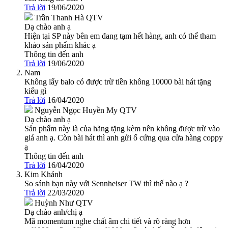
Trả lời
19/06/2020
Trần Thanh Hà
QTV
Dạ chào anh ạ
Hiện tại SP này bên em đang tạm hết hàng, anh có thể tham
khảo sản phẩm khác ạ
Thông tin đến anh
Trả lời
19/06/2020
Nam
Không lấy balo có được trừ tiền không 10000 bài hát tặng
kiểu gì
Trả lời
16/04/2020
Nguyễn Ngọc Huyền My
QTV
Dạ chào anh ạ
Sản phẩm này là của hãng tặng kèm nên không được trừ vào
giá anh ạ. Còn bài hát thì anh gửi ổ cứng qua cửa hàng coppy
ạ
Thông tin đến anh
Trả lời
16/04/2020
Kim Khánh
So sánh bạn này với Sennheiser TW thì thế nào ạ ?
Trả lời
22/03/2020
Huỳnh Như
QTV
Dạ chào anh/chị ạ
Mã momentum nghe chất âm chi tiết và rõ ràng hơn