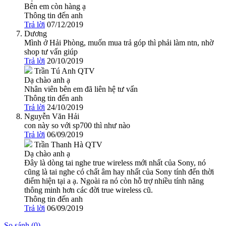
Bên em còn hàng ạ
Thông tin đến anh
Trả lời
07/12/2019
Dương
Mình ở Hải Phòng, muốn mua trả góp thì phải làm ntn, nhờ
shop tư vấn giúp
Trả lời
20/10/2019
Trần Tú Anh
QTV
Dạ chào anh ạ
Nhân viên bên em đã liên hệ tư vấn
Thông tin đến anh
Trả lời
24/10/2019
Nguyễn Văn Hải
con này so với sp700 thì như nào
Trả lời
06/09/2019
Trần Thanh Hà
QTV
Dạ chào anh ạ
Đây là dòng tai nghe true wireless mới nhất của Sony, nó
cũng là tai nghe có chất âm hay nhất của Sony tính đến thời
điểm hiện tại a ạ. Ngoài ra nó còn hỗ trợ nhiều tính năng
thông minh hơn các đời true wireless cũ.
Thông tin đến anh
Trả lời
06/09/2019
So sánh (
0
)