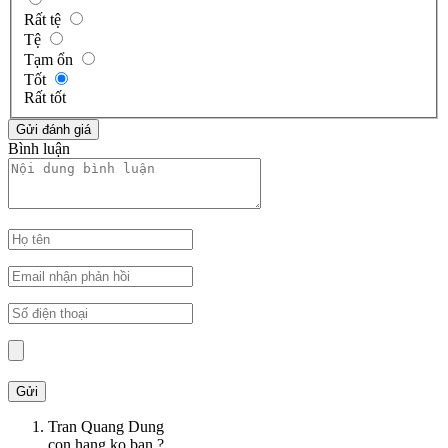
Rất tệ
Tệ
Tạm ổn
Tốt
Rất tốt
Bình luận
Tran Quang Dung
con hang ko ban ?