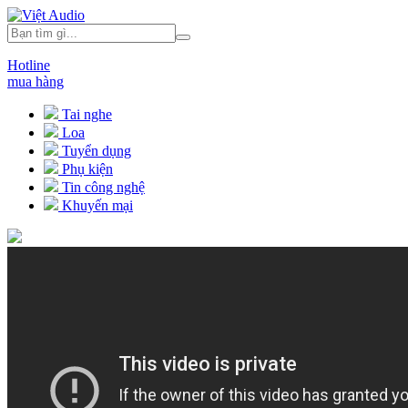
Hotline
mua hàng
Tai nghe
Loa
Tuyển dụng
Phụ kiện
Tin công nghệ
Khuyến mại