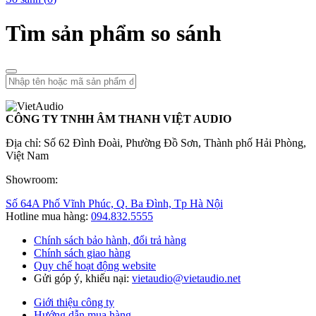
Tìm sản phẩm so sánh
CÔNG TY TNHH ÂM THANH VIỆT AUDIO
Địa chỉ: Số 62 Đình Đoài, Phường Đồ Sơn, Thành phố Hải Phòng,
Việt Nam
Showroom:
Số 64A Phố Vĩnh Phúc, Q. Ba Đình, Tp Hà Nội
Hotline mua hàng:
094.832.5555
Chính sách bảo hành, đổi trả hàng
Chính sách giao hàng
Quy chế hoạt động website
Gửi góp ý, khiếu nại:
vietaudio@vietaudio.net
Giới thiệu công ty
Hướng dẫn mua hàng