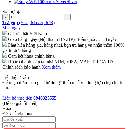
Silver
Số lượng:
Trả góp
(Visa, Master, JCB)
Mua ngay
Giá rẻ nhất Việt Nam
Giao hàng ngay (Nội thành HN,HP). Toàn quốc: 2 - 3 ngày
Phát hiện hàng giả, hàng nhái, bạn trả hàng và nhận thêm 100%
giá trị đơn hàng
Cam kết hàng chính hãng
Hỗ trợ thanh toán tại nhà ATM, VISA, MASTER CARD
Chính sách bảo hành
Xem thêm
Liên hệ tư vấn
Để nhận được báo giá "tự động" thấp nhất vui lòng lựa chọn hình
thức:
Liên hệ trực tiếp
0948325555
(Để có giá tốt nhất)
Hoặc
Đề xuất giá mua