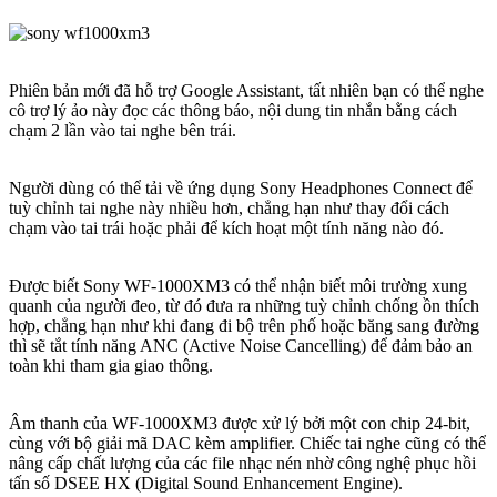
Phiên bản mới đã hỗ trợ Google Assistant, tất nhiên bạn có thể nghe
cô trợ lý ảo này đọc các thông báo, nội dung tin nhắn bằng cách
chạm 2 lần vào tai nghe bên trái.
Người dùng có thể tải về ứng dụng Sony Headphones Connect để
tuỳ chỉnh tai nghe này nhiều hơn, chẳng hạn như thay đổi cách
chạm vào tai trái hoặc phải để kích hoạt một tính năng nào đó.
Được biết Sony WF-1000XM3 có thể nhận biết môi trường xung
quanh của người đeo, từ đó đưa ra những tuỳ chỉnh chống ồn thích
hợp, chẳng hạn như khi đang đi bộ trên phố hoặc băng sang đường
thì sẽ tắt tính năng ANC (Active Noise Cancelling) để đảm bảo an
toàn khi tham gia giao thông.
Âm thanh của WF-1000XM3 được xử lý bởi một con chip 24-bit,
cùng với bộ giải mã DAC kèm amplifier. Chiếc tai nghe cũng có thể
nâng cấp chất lượng của các file nhạc nén nhờ công nghệ phục hồi
tấn số DSEE HX (Digital Sound Enhancement Engine).