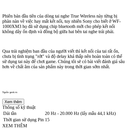
Phiên bản đầu tiên của dòng tai nghe True Wireless này từng bị
phàn nàn về việc hay mất kết nối, tuy nhiên Sony cho biết ở WF-
1000XM3 họ đã sử dụng chip bluetooth mới cho phép kết nối
không dây ổn định và đồng bộ giữa hai bên tai nghe trái phải.
Qua trải nghiệm ban đầu của người viết thì kết nối của tai rất ổn,
chưa bị tình trạng "rớt" và độ delay khá thấp nên hoàn toàn có thể
sử dụng tai này để chơi game. Chúng tôi sẽ có bài viết đánh giá sâu
hơn về chất âm của sản phẩm này trong thời gian sớm nhất.
Nguồn :genk.vn
Xem thêm
Thông số kỹ thuật
Dải tần
20 Hz - 20.000 Hz (lấy mẫu 44,1 kHz)
Thời gian sử dụng Pin
15
XEM THÊM