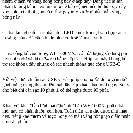
nhám ở thân và vàng hồng bóng bẩy ở nắp đậy. Đáng tiếc là sản
phẩm không kèm theo túi đựng để bảo vệ nên nếu bỏ hộp sạc này
vào balo một thời gian có thể sẽ gây trầy xước ở phần nắp sáng
bóng này.
Cả hai tai nghe đều có phần đèn LED chìm, khi đặt vào hộp sạc sẽ
tự sáng màu đỏ hoặc khi dò bluetooth sẽ là màu xanh.
Theo công bố của Sony, WF-1000MX3 có thời lượng sử dụng pin
kéo dài 6 giờ và thêm 24 giờ bằng hộp sạc. Hộp sạc này không hỗ
trợ sạc không dây nhưng có sạc nhanh thông qua cổng USB-C.
Với việc đưa chuẩn sạc USB-C vào giúp cho người dùng giảm bớt
gánh nặng mang theo nhiều loại dây cáp khác nhau mỗi ngày. Sony
cho biết chỉ cần sạc 10 phút là có thể nghe được 90 phút.
Khác với kiểu "bầu bĩnh hạt đậu" như bản WF-1000X, phiên bản
mới này có phần thuôn gọn hơn. Toàn thân tai nghe được phủ màu
đen, riêng khe micro và logo Sony có màu vàng hồng tạo điểm nhấn
cho sản phẩm.